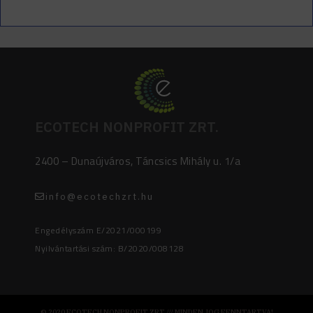
ECOTECH NONPROFIT ZRT.
2400 – Dunaújváros, Táncsics Mihály u. 1/a
info@ecotechzrt.hu
Engedélyszám E/2021/000199
Nyilvántartási szám: B/2020/008128
© 2020 ECOTECH NONPROFIT ZRT /// MINDEN JOG FENNTARTVA!