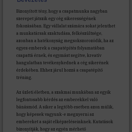
Bizonyított tény, hogy a csapatmunka nagyban
szerepet játszik egy cég sikerességének
fokozásában. Egy vállalat számára sokat jelenthet
a munkatársak szaktudása, felkészültsége,
azonban a hatékonyság megsokszorozódik, ha az
egyes emberek a csapatépítés folyamatában
csapattá érnek, és egymást segítve, kreatív
hangulatban tevékenykednek a cég sikerének
érdekében. Ehhez járul hozzá a csapatépítő
tréning.
Az üzleti életben, a szakmai munkában az egyik
legfontosabb kérdés az emberekkel való
bánásmód. A siker a legtöbb esetben azon múlik,
hogy képesek vagyunk-e megnyerni az
embereket a saját elképzeléseinknek. Kutatások
bizonyítják, hogy az egyén mérhető