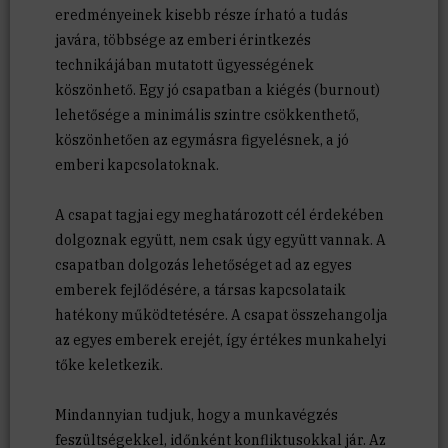
eredményeinek kisebb része írható a tudás
javára, többsége az emberi érintkezés
technikájában mutatott ügyességének
köszönhető. Egy jó csapatban a kiégés (burnout)
lehetősége a minimális szintre csökkenthető,
köszönhetően az egymásra figyelésnek, a jó
emberi kapcsolatoknak.
A csapat tagjai egy meghatározott cél érdekében
dolgoznak együtt, nem csak úgy együtt vannak. A
csapatban dolgozás lehetőséget ad az egyes
emberek fejlődésére, a társas kapcsolataik
hatékony működtetésére. A csapat összehangolja
az egyes emberek erejét, így értékes munkahelyi
tőke keletkezik.
Mindannyian tudjuk, hogy a munkavégzés
feszültségekkel, időnként konfliktusokkal jár. Az