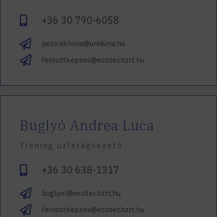
+36 30 790-6058
peto.viktoria@uniduna.hu
felnottkepzes@ecotechzrt.hu
Buglyó Andrea Luca
Tréning üzletágvezető
+36 30 638-1317
buglyol@ecotechzrt.hu
felnottkepzes@ecotechzrt.hu